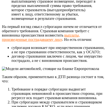
выплатившему страховое возмещение, переходит в
пределах выплаченной суммы право требования,
которое страхователь (выгодоприобретатель)
имеет к лицу, ответственному за убытки,
возмещенные в результате страхования.
На первый взгляд смысл суброгации ничем не отличается от
обратного требования. Страховая компания требует с
виновника происшествия возместить
выплаты,
произведенные пострадавшему лицу
. Но есть отличия:
суброгация возникает при имущественном страховании,
а не при страховании ответственности, как у ОСАГО;
договор страхования заключен с лицом, чье имущество
пострадало, а не с виновником происшествия.
Таким образом, применительно к ДТП разница состоит в том,
что:
Требование в порядке суброгации выдвигает
страховщик невиновной в происшествии стороны, при
регрессе иск подает страховая компания виновника.
При суброгации между страхователем и страховщиком
заключен договор КАСКО, если вред причинен