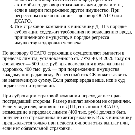
автомобилю, договор страхования дачи, дома и т. п.,
если в аварии повреждено другое имущество. При
регрессном иске основание — договор ОСАГО или
ДСАГО.
Иск страховой компании к виновнику ДТП в порядке
суброгации содержит требования по возмещению вреда,
причиненного имуществу, в порядке регресса —
имуществу и здоровью человека.
По договору ОСАГО страховщик осуществляет выплаты в
пределах лимита, установленного ст. 7 ФЗ-40. В 2026 году он
составляет — 500 тыс. руб. для возмещения вреда жизни и
здоровью, 400 тыс. руб. — при повреждении имущества
каждому пострадавшему. Регрессный иск СК может заявить
на выплаченную сумму. Если размер вреда выше, иск в суд
подает сам потерпевший.
При суброгации страховой компании переходят все права
пострадавшей стороны. Размер выплат законом не ограничен.
Если у водителя, виновного в ДТП, есть полис ОСАГО,
возмещение в пределах лимита (400 тыс. руб.) должно быть
получено со страховщика по автогражданке. Иск к виновнику
предъявляется только при недостаточности этих выплат или,
если нет обязательной страховки.