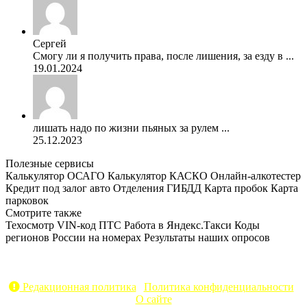
Сергей
Смогу ли я получить права, после лишения, за езду в ...
19.01.2024
лишать надо по жизни пьяных за рулем ...
25.12.2023
Полезные сервисы
Калькулятор ОСАГО
Калькулятор КАСКО
Онлайн-алкотестер
Кредит под залог авто
Отделения ГИБДД
Карта пробок
Карта
парковок
Смотрите также
Техосмотр
VIN-код
ПТС
Работа в Яндекс.Такси
Коды
регионов России на номерах
Результаты наших опросов
AvtoPravil.net © 2017 - 2026
Копирование материалов без указания активной ссылки на
источник запрещено
Редакционная политика
|
Политика конфиденциальности
|
О сайте