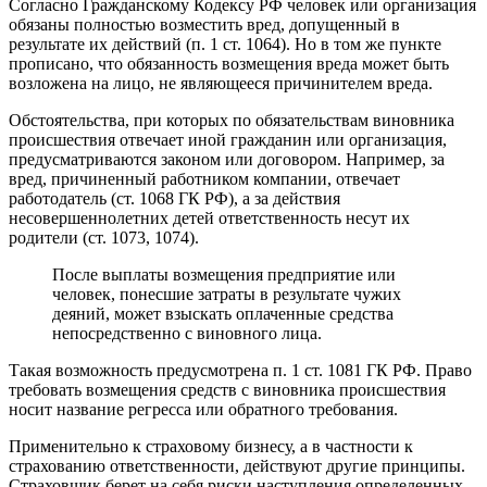
Согласно Гражданскому Кодексу РФ человек или организация
обязаны полностью возместить вред, допущенный в
результате их действий (п. 1 ст. 1064). Но в том же пункте
прописано, что обязанность возмещения вреда может быть
возложена на лицо, не являющееся причинителем вреда.
Обстоятельства, при которых по обязательствам виновника
происшествия отвечает иной гражданин или организация,
предусматриваются законом или договором. Например, за
вред, причиненный работником компании, отвечает
работодатель (ст. 1068 ГК РФ), а за действия
несовершеннолетних детей ответственность несут их
родители (ст. 1073, 1074).
После выплаты возмещения предприятие или
человек, понесшие затраты в результате чужих
деяний, может взыскать оплаченные средства
непосредственно с виновного лица.
Такая возможность предусмотрена п. 1 ст. 1081 ГК РФ. Право
требовать возмещения средств с виновника происшествия
носит название регресса или обратного требования.
Применительно к страховому бизнесу, а в частности к
страхованию ответственности, действуют другие принципы.
Страховщик берет на себя риски наступления определенных