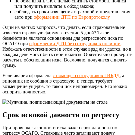
не обманывать СК с целью снизить стоимость полиса
или получить выплаты в обход закона;
соблюдать сроки извещения страховой и представления
авто при
оформлении ДТП по Европротоколу
.
Один из частых вопросов, что делать, если страхователь не
известил страховую фирму в течение 5 дней? Такое
бездействие является основанием для регрессного иска по
ОСАГО при
оформлении ДТП без сотрудников полиции
.
Избежать ответственности в этом случае вряд ли удастся, но в
каждом деле могут быть свои нюансы. Обязательно проверить
расчеты в обосновании иска. Возможно, получится снизить
сумму.
Если авария оформлена
с помощью сотрудников ГИБДД
, а
виновник не сообщил в страховую, и теперь требуют
возмещение ущерба, то такой иск неправомерен. Его можно
оспорить полностью.
Срок исковой давности по регрессу
При проверке законности иска важен срок давности по
регрессу ОСАГО. Страховые часто затягивают подачу