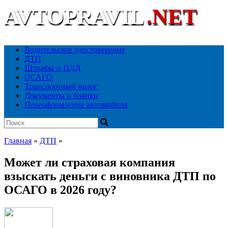
AVTOPRAVIL
.NET
Ваш автоюридический портал
Водительское удостоверение
ДТП
Штрафы и ПДД
ОСАГО
Транспортный налог
Документы и бланки
Переоформление автомобиля
Главная
»
ДТП
»
Может ли страховая компания
взыскать деньги с виновника ДТП по
ОСАГО в 2026 году?