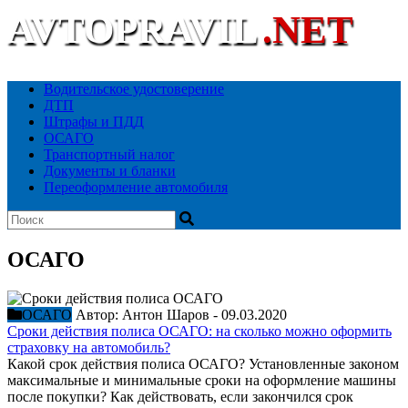
AVTOPRAVIL
.NET
Ваш автоюридический портал
Водительское удостоверение
ДТП
Штрафы и ПДД
ОСАГО
Транспортный налог
Документы и бланки
Переоформление автомобиля
ОСАГО
ОСАГО
Автор:
Антон Шаров
-
09.03.2020
Сроки действия полиса ОСАГО: на сколько можно оформить
страховку на автомобиль?
Какой срок действия полиса ОСАГО? Установленные законом
максимальные и минимальные сроки на оформление машины
после покупки? Как действовать, если закончился срок