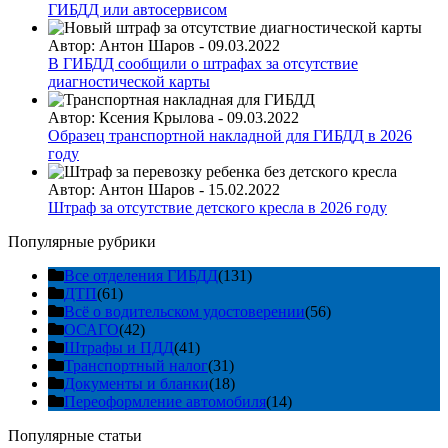
ГИБДД или автосервисом
Автор:
Антон Шаров
-
09.03.2022
В ГИБДД сообщили о штрафах за отсутствие
диагностической карты
Автор:
Ксения Крылова
-
09.03.2022
Образец транспортной накладной для ГИБДД в 2026
году
Автор:
Антон Шаров
-
15.02.2022
Штраф за отсутствие детского кресла в 2026 году
Популярные рубрики
Все отделения ГИБДД
(131)
ДТП
(61)
Всё о водительском удостоверении
(56)
ОСАГО
(42)
Штрафы и ПДД
(41)
Транспортный налог
(31)
Документы и бланки
(18)
Переоформление автомобиля
(14)
Популярные статьи