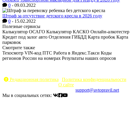
0
-
09.03.2022
Штраф за отсутствие детского кресла в 2026 году
0
-
15.02.2022
Полезные сервисы
Калькулятор ОСАГО
Калькулятор КАСКО
Онлайн-алкотестер
Кредит под залог авто
Отделения ГИБДД
Карта пробок
Карта
парковок
Смотрите также
Техосмотр
VIN-код
ПТС
Работа в Яндекс.Такси
Коды
регионов России на номерах
Результаты наших опросов
AvtoPravil.net © 2017 - 2026
Копирование материалов без указания активной ссылки на
источник запрещено
Редакционная политика
|
Политика конфиденциальности
|
О сайте
Электронный адрес для связи:
support@avtopravil.net
Мы в социальных сетях: