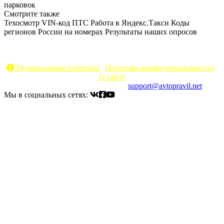
парковок
Смотрите также
Техосмотр
VIN-код
ПТС
Работа в Яндекс.Такси
Коды
регионов России на номерах
Результаты наших опросов
AvtoPravil.net © 2017 - 2026
Копирование материалов без указания активной ссылки на
источник запрещено
Редакционная политика
|
Политика конфиденциальности
|
О сайте
Электронный адрес для связи:
support@avtopravil.net
Мы в социальных сетях: