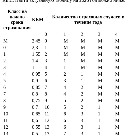
КБМ. Найти актуальную таблицу на 2026 год можно ниже.
Класс на
начало
Количество страховых случаев в
КБМ
срока
течение года
страхования
0
1
2
3
4
М
2,45
0
М
М
М
М
0
2,3
1
М
М
М
М
1
1,55
2
М
М
М
М
2
1,4
3
1
М
М
М
3
1
4
1
М
М
М
4
0,95
5
2
1
М
М
5
0,9
6
3
1
М
М
6
0,85
7
4
2
М
М
7
0,8
8
4
2
М
М
8
0,75
9
5
2
М
М
9
0,7
10
5
2
1
М
10
0,65
11
6
3
1
М
11
0,6
12
6
3
1
М
12
0,55
13
6
3
1
М
13
0,5
13
7
3
1
М