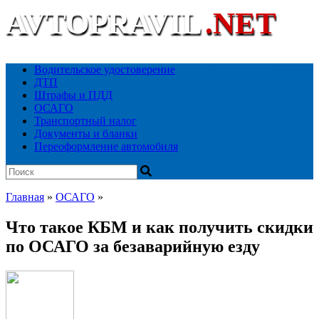
AVTOPRAVIL
.NET
Ваш автоюридический портал
Водительское удостоверение
ДТП
Штрафы и ПДД
ОСАГО
Транспортный налог
Документы и бланки
Переоформление автомобиля
Главная
»
ОСАГО
»
Что такое КБМ и как получить скидки
по ОСАГО за безаварийную езду