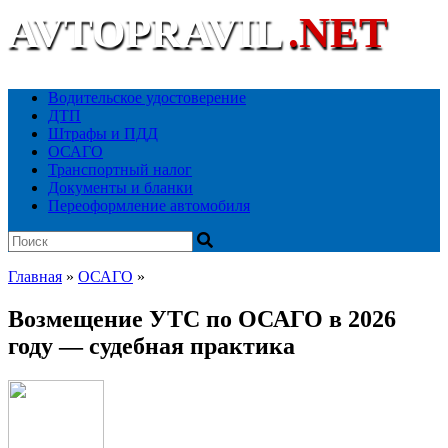
AVTOPRAVIL
.NET
Ваш автоюридический портал
Водительское удостоверение
ДТП
Штрафы и ПДД
ОСАГО
Транспортный налог
Документы и бланки
Переоформление автомобиля
Главная
»
ОСАГО
»
Возмещение УТС по ОСАГО в 2026
году — судебная практика