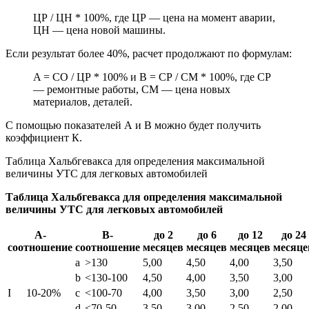
ЦР / ЦН * 100%, где ЦР — цена на момент аварии,
ЦН — цена новой машины.
Если результат более 40%, расчет продолжают по формулам:
A = СО / ЦР * 100% и B = СР / СМ * 100%, где СР
— ремонтные работы, СМ — цена новых
материалов, деталей.
С помощью показателей А и В можно будет получить
коэффициент К.
Таблица Хальбгевакса для определения максимальной
величины УТС для легковых автомобилей
Таблица Хальбгевакса для определения максимальной
величины УТС для легковых автомобилей
А-
В-
до 2
до 6
до 12
до 24
соотношение
соотношение
месяцев
месяцев
месяцев
месяце
a
>130
5,00
4,50
4,00
3,50
b
<130-100
4,50
4,00
3,50
3,00
I
10-20%
c
<100-70
4,00
3,50
3,00
2,50
d
<70-50
3,50
3,00
2,50
2,00