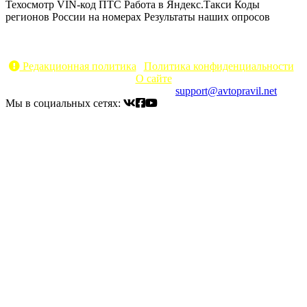
Техосмотр
VIN-код
ПТС
Работа в Яндекс.Такси
Коды
регионов России на номерах
Результаты наших опросов
AvtoPravil.net © 2017 - 2026
Копирование материалов без указания активной ссылки на
источник запрещено
Редакционная политика
|
Политика конфиденциальности
|
О сайте
Электронный адрес для связи:
support@avtopravil.net
Мы в социальных сетях: