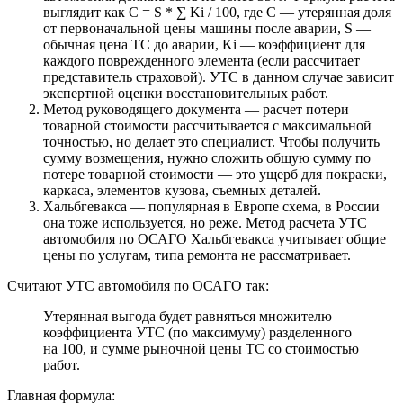
выглядит как C = S * ∑ Ki / 100, где C — утерянная доля
от первоначальной цены машины после аварии, S —
обычная цена ТС до аварии, Ki — коэффициент для
каждого поврежденного элемента (если рассчитает
представитель страховой). УТС в данном случае зависит
экспертной оценки восстановительных работ.
Метод руководящего документа — расчет потери
товарной стоимости рассчитывается с максимальной
точностью, но делает это специалист. Чтобы получить
сумму возмещения, нужно сложить общую сумму по
потере товарной стоимости — это ущерб для покраски,
каркаса, элементов кузова, съемных деталей.
Хальбгевакса — популярная в Европе схема, в России
она тоже используется, но реже. Метод расчета УТС
автомобиля по ОСАГО Хальбгевакса учитывает общие
цены по услугам, типа ремонта не рассматривает.
Считают УТС автомобиля по ОСАГО так:
Утерянная выгода будет равняться множителю
коэффициента УТС (по максимуму) разделенного
на 100, и сумме рыночной цены ТС со стоимостью
работ.
Главная формула: