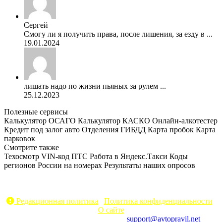
Сергей
Смогу ли я получить права, после лишения, за езду в ...
19.01.2024
лишать надо по жизни пьяных за рулем ...
25.12.2023
Полезные сервисы
Калькулятор ОСАГО
Калькулятор КАСКО
Онлайн-алкотестер
Кредит под залог авто
Отделения ГИБДД
Карта пробок
Карта
парковок
Смотрите также
Техосмотр
VIN-код
ПТС
Работа в Яндекс.Такси
Коды
регионов России на номерах
Результаты наших опросов
AvtoPravil.net © 2017 - 2026
Копирование материалов без указания активной ссылки на
источник запрещено
Редакционная политика
|
Политика конфиденциальности
|
О сайте
Электронный адрес для связи:
support@avtopravil.net