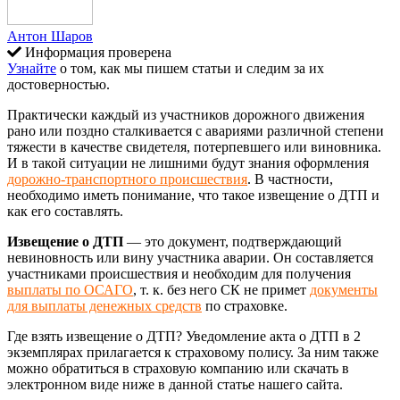
Антон Шаров
Информация проверена
Узнайте
о том, как мы пишем статьи и следим за их
достоверностью.
Практически каждый из участников дорожного движения
рано или поздно сталкивается с авариями различной степени
тяжести в качестве свидетеля, потерпевшего или виновника.
И в такой ситуации не лишними будут знания оформления
дорожно-транспортного происшествия
. В частности,
необходимо иметь понимание, что такое извещение о ДТП и
как его составлять.
Извещение о ДТП
— это документ, подтверждающий
невиновность или вину участника аварии. Он составляется
участниками происшествия и необходим для получения
выплаты по ОСАГО
, т. к. без него СК не примет
документы
для выплаты денежных средств
по страховке.
Где взять извещение о ДТП? Уведомление акта о ДТП в 2
экземплярах прилагается к страховому полису. За ним также
можно обратиться в страховую компанию или скачать в
электронном виде ниже в данной статье нашего сайта.