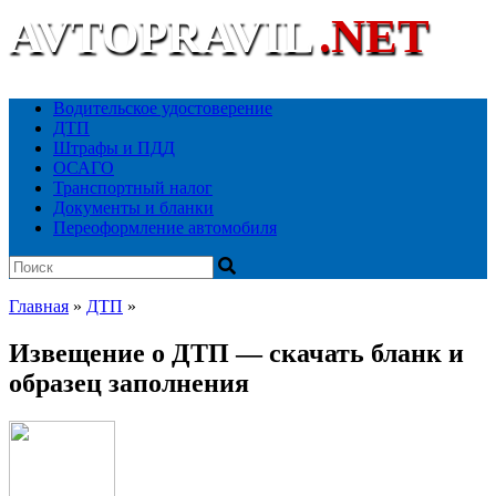
AVTOPRAVIL
.NET
Ваш автоюридический портал
Водительское удостоверение
ДТП
Штрафы и ПДД
ОСАГО
Транспортный налог
Документы и бланки
Переоформление автомобиля
Главная
»
ДТП
»
Извещение о ДТП — скачать бланк и
образец заполнения