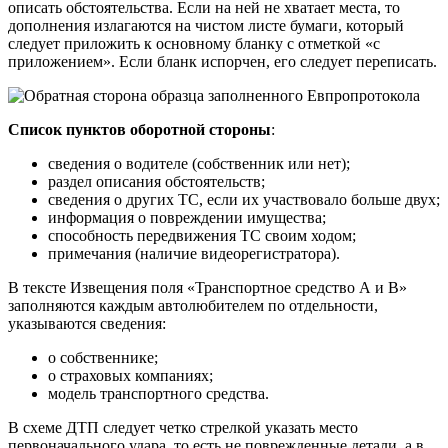
описать обстоятельства. Если на ней не хватает места, то
дополнения излагаются на чистом листе бумаги, который
следует приложить к основному бланку с отметкой «с
приложением». Если бланк испорчен, его следует переписать.
Список пунктов оборотной стороны
:
сведения о водителе (собственник или нет);
раздел описания обстоятельств;
сведения о других ТС, если их участвовало больше двух;
информация о повреждении имущества;
способность передвижения ТС своим ходом;
примечания (наличие видеорегистратора).
В тексте Извещения поля «Транспортное средство А и В»
заполняются каждым автолюбителем по отдельности,
указываются сведения:
о собственнике;
о страховых компаниях;
модель транспортного средства.
В схеме ДТП следует четко стрелкой указать место
первоначального удара, то есть не поврежденные детали, а в