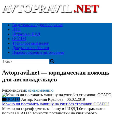
AVTOPRAVIL
.NET
Ваш автоюридический портал
Водительское удостоверение
ДТП
Штрафы и ПДД
ОСАГО
Транспортный налог
Документы и бланки
Переоформление автомобиля
Avtopravil.net — юридическая помощь
для автовладельцев
Рекомендуем
к ознакомлению
ОСАГО
Автор:
Ксения Крылова
-
06.02.2019
Можно ли поставить машину на учет без страховки ОСАГО?
Можно ли переоформить машину в ГИБДД без страхового
полиса ОСАГО? Тонкости постановки на учет нового