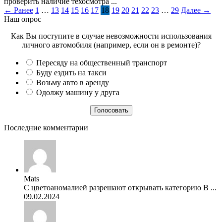
проверить наличие техосмотра ...
← Ранее
1
…
13
14
15
16
17
18
19
20
21
22
23
…
29
Далее →
Наш опрос
Как Вы поступите в случае невозможности использования
личного автомобиля (например, если он в ремонте)?
Пересяду на общественный транспорт
Буду ездить на такси
Возьму авто в аренду
Одолжу машину у друга
Последние комментарии
Mats
С цветоаномалией разрешают открывать категорию В ...
09.02.2024