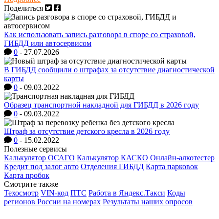
Поделиться
Как использовать запись разговора в споре со страховой,
ГИБДД или автосервисом
0
-
27.07.2026
В ГИБДД сообщили о штрафах за отсутствие диагностической
карты
0
-
09.03.2022
Образец транспортной накладной для ГИБДД в 2026 году
0
-
09.03.2022
Штраф за отсутствие детского кресла в 2026 году
0
-
15.02.2022
Полезные сервисы
Калькулятор ОСАГО
Калькулятор КАСКО
Онлайн-алкотестер
Кредит под залог авто
Отделения ГИБДД
Карта парковок
Карта пробок
Смотрите также
Техосмотр
VIN-код
ПТС
Работа в Яндекс.Такси
Коды
регионов России на номерах
Результаты наших опросов
AvtoPravil.net © 2017 - 2026