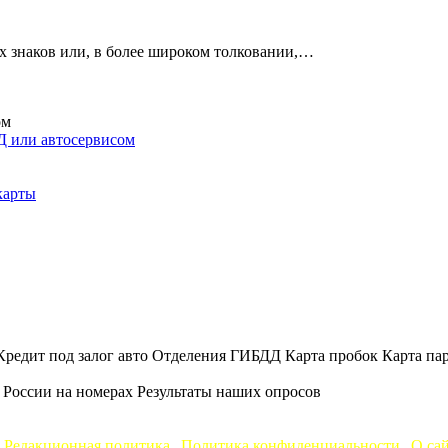
х знаков или, в более широком толковании,…
ДД или автосервисом
карты
Кредит под залог авто
Отделения ГИБДД
Карта пробок
Карта па
 России на номерах
Результаты наших опросов
AvtoPravil.net © 2017 - 2026
вание материалов без указания активной ссылки на источник за
Редакционная политика
|
Политика конфиденциальности
|
О са