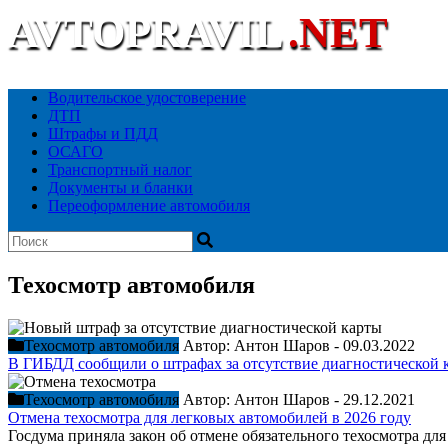
AVTOPRAVIL
.NET
Ваш автоюридический портал
Водительское удостоверение
ДТП
Штрафы и ПДД
ОСАГО
Транспортный налог
Документы и бланки
Переоформление автомобиля
Техосмотр автомобиля
Техосмотр автомобиля
Автор:
Антон Шаров
-
09.03.2022
В ГИБДД сообщили о штрафах за отсутствие диагностической 
Техосмотр автомобиля
Автор:
Антон Шаров
-
29.12.2021
Отмена техосмотра для легковых автомобилей в 2026 году
Госдума приняла закон об отмене обязательного техосмотра для