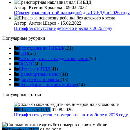
Автор:
Ксения Крылова
-
09.03.2022
Образец транспортной накладной для ГИБДД в 2026 году
Автор:
Антон Шаров
-
15.02.2022
Штраф за отсутствие детского кресла в 2026 году
Популярные рубрики
Все отделения ГИБДД
(131)
ДТП
(61)
Всё о водительском удостоверении
(56)
ОСАГО
(42)
Штрафы и ПДД
(41)
Транспортный налог
(31)
Документы и бланки
(18)
Переоформление автомобиля
(14)
Популярные статьи
Штрафы и ПДД
01.08.2026
Штраф за отсутствие номеров на автомобиле в 2026 году
Штрафы и ПДД
01.08.2026