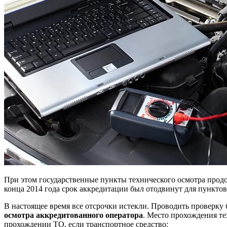
При этом государственные пункты технического осмотра продол
конца 2014 года срок аккредитации был отодвинут для пункто
В настоящее время все отсрочки истекли. Проводить проверк
осмотра аккредитованного оператора
. Место прохождения те
прохождении ТО, если транспортное средство: