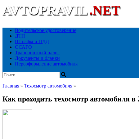
AVTOPRAVIL
.NET
Ваш автоюридический портал
Водительское удостоверение
ДТП
Штрафы и ПДД
ОСАГО
Транспортный налог
Документы и бланки
Переоформление автомобиля
Главная
»
Техосмотр автомобиля
»
Как проходить техосмотр автомобиля в 