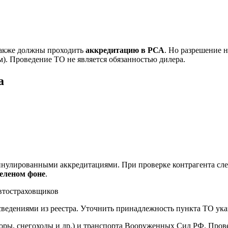
также должны проходить
аккредитацию в РСА
. Но разрешение 
). Проведение ТО не является обязанностью дилера.
а
нулированными аккредитациями. При проверке контрагента след
еленом фоне
.
сведениями из реестра. Уточнить принадлежность пункта ТО ука
ры, снегоходы и др.) и транспорта Вооруженных Сил РФ. Провер