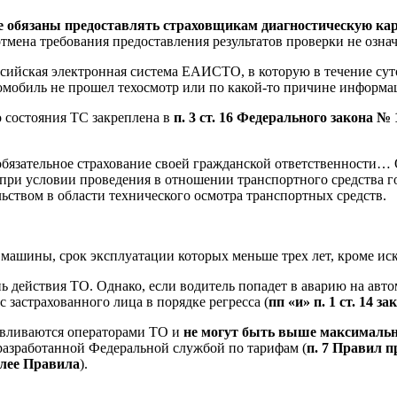
е обязаны предоставлять страховщикам диагностическую ка
отмена требования предоставления результатов проверки не озна
ссийская
электронная система ЕАИСТО
, в которую в течение с
мобиль не прошел техосмотр или по какой-то причине информаци
 состояния ТС закреплена в
п. 3 ст. 16 Федерального закона № 
бязательное страхование своей гражданской ответственности… 
 при условии проведения в отношении транспортного средства г
ьством в области технического осмотра транспортных средств.
 машины, срок эксплуатации которых меньше трех лет, кроме ис
действия ТО. Однако, если водитель попадет в аварию на автом
 застрахованного лица в порядке регресса (
пп «и» п. 1 ст. 14
авливаются операторами ТО и
не могут быть выше максимальн
 разработанной Федеральной службой по тарифам (
п. 7 Правил 
алее Правила
).