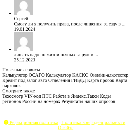
Сергей
Смогу ли я получить права, после лишения, за езду в ...
19.01.2024
лишать надо по жизни пьяных за рулем ...
25.12.2023
Полезные сервисы
Калькулятор ОСАГО
Калькулятор КАСКО
Онлайн-алкотестер
Кредит под залог авто
Отделения ГИБДД
Карта пробок
Карта
парковок
Смотрите также
Техосмотр
VIN-код
ПТС
Работа в Яндекс.Такси
Коды
регионов России на номерах
Результаты наших опросов
AvtoPravil.net © 2017 - 2026
Копирование материалов без указания активной ссылки на
источник запрещено
Редакционная политика
|
Политика конфиденциальности
|
О сайте