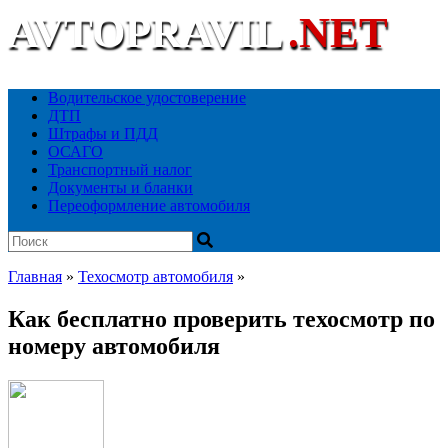
AVTOPRAVIL
.NET
Ваш автоюридический портал
Водительское удостоверение
ДТП
Штрафы и ПДД
ОСАГО
Транспортный налог
Документы и бланки
Переоформление автомобиля
Главная
»
Техосмотр автомобиля
»
Как бесплатно проверить техосмотр по
номеру автомобиля