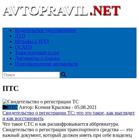
AVTOPRAVIL
.NET
Ваш автоюридический портал
Водительское удостоверение
ДТП
Штрафы и ПДД
ОСАГО
Транспортный налог
Документы и бланки
Переоформление автомобиля
ПТС
ПТС
Автор:
Ксения Крылова
-
05.08.2021
Свидетельство о регистрации ТС: что это такое, как выглядит
и как восстановить
Что такое СТС и как расшифровывается аббревиатура.
Свидетельство о регистрации транспортного средства — это
важный документ, который должен иметь при себе владелец