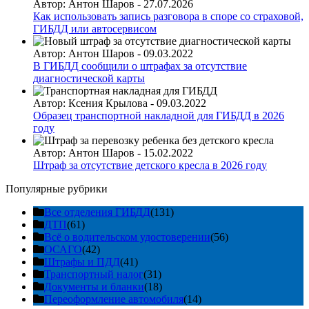
Автор:
Антон Шаров
-
27.07.2026
Как использовать запись разговора в споре со страховой,
ГИБДД или автосервисом
Автор:
Антон Шаров
-
09.03.2022
В ГИБДД сообщили о штрафах за отсутствие
диагностической карты
Автор:
Ксения Крылова
-
09.03.2022
Образец транспортной накладной для ГИБДД в 2026
году
Автор:
Антон Шаров
-
15.02.2022
Штраф за отсутствие детского кресла в 2026 году
Популярные рубрики
Все отделения ГИБДД
(131)
ДТП
(61)
Всё о водительском удостоверении
(56)
ОСАГО
(42)
Штрафы и ПДД
(41)
Транспортный налог
(31)
Документы и бланки
(18)
Переоформление автомобиля
(14)