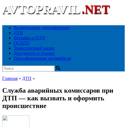
AVTOPRAVIL
.NET
Ваш автоюридический портал
Водительское удостоверение
ДТП
Штрафы и ПДД
ОСАГО
Транспортный налог
Документы и бланки
Переоформление автомобиля
Главная
»
ДТП
»
Служба аварийных комиссаров при
ДТП — как вызвать и оформить
происшествие