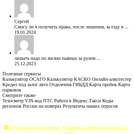
Сергей
Смогу ли я получить права, после лишения, за езду в ...
19.01.2024
лишать надо по жизни пьяных за рулем ...
25.12.2023
Полезные сервисы
Калькулятор ОСАГО
Калькулятор КАСКО
Онлайн-алкотестер
Кредит под залог авто
Отделения ГИБДД
Карта пробок
Карта
парковок
Смотрите также
Техосмотр
VIN-код
ПТС
Работа в Яндекс.Такси
Коды
регионов России на номерах
Результаты наших опросов
AvtoPravil.net © 2017 - 2026
Копирование материалов без указания активной ссылки на
источник запрещено
Редакционная политика
|
Политика конфиденциальности
|
О сайте