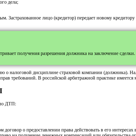
ого дела;
ым. Застрахованное лицо (кредитор) передает новому кредитору
матривает получения разрешения должника на заключение сделки.
 о налоговой дисциплине страховой компании (должника). Нали
 прав требований. В российской арбитражной практике имеется
П
 по ДТП:
 договор о предоставлении права действовать в его интересах 
 право на получение денежных компенсаций или обязательства о