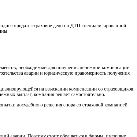
ыгоднее продать страховое дело по ДТП специализированной
ины.
окументов, необходимый для получения денежной компенсации
стоятельства аварии и юридическую правомерность получения
ециализирующейся на взыскании компенсации со страховщиков.
нежных выплат, компания решает самостоятельно.
опытки досудебного решения спора со страховой компанией.
ствий аварии. Поэтому стоит обращаться в фирмы, имеющие