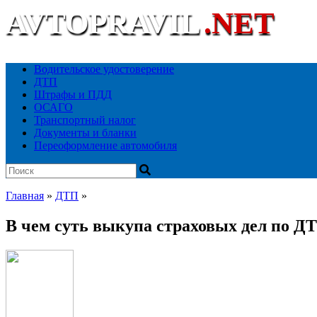
AVTOPRAVIL
.NET
Ваш автоюридический портал
Водительское удостоверение
ДТП
Штрафы и ПДД
ОСАГО
Транспортный налог
Документы и бланки
Переоформление автомобиля
Главная
»
ДТП
»
В чем суть выкупа страховых дел по ДТ