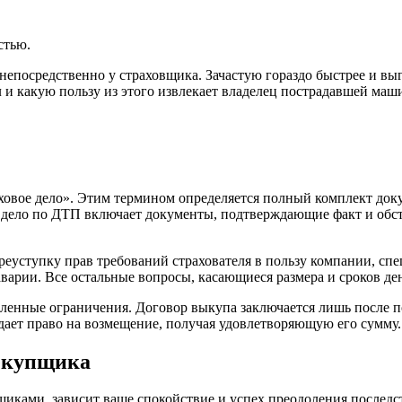
стью.
 непосредственно у страховщика. Зачастую гораздо быстрее и в
л и какую пользу из этого извлекает владелец пострадавшей маш
раховое дело». Этим термином определяется полный комплект д
ое дело по ДТП включает документы, подтверждающие факт и об
реуступку прав требований страхователя в пользу компании, сп
варии. Все остальные вопросы, касающиеся размера и сроков де
ленные ограничения. Договор выкупа заключается лишь после п
одает право на возмещение, получая удовлетворяющую его сумму.
екупщика
щиками, зависит ваше спокойствие и успех преодоления послед