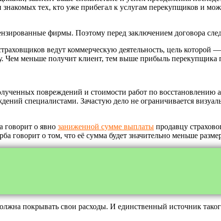
знакомых тех, кто уже прибегал к услугам перекупщиков и може
нзированные фирмы. Поэтому перед заключением договора след
траховщиков ведут коммерческую деятельность, цель которой —
у. Чем меньше получит клиент, тем выше прибыль перекупщика 
олученных повреждений и стоимости работ по восстановлению а
ений специалистами. Зачастую дело не ограничивается визуаль
а говорит о явно
заниженной сумме выплаты
продавцу страховог
а говорит о том, что её сумма будет значительно меньше разме
олжна покрывать свои расходы. И единственный источник тако