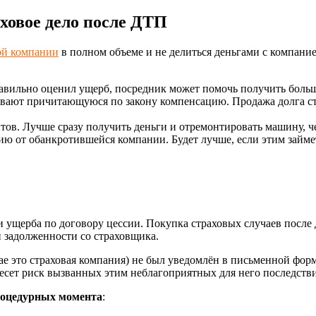
ховое дело после ДТП
ой компании
в полном объеме и не делиться деньгами с компани
авильно оценил ущерб, посредник может помочь получить боль
ивают причитающуюся по закону компенсацию. Продажа долга с
тов. Лучше сразу получить деньги и отремонтировать машину, 
ю от обанкротившейся компании. Будет лучше, если этим займе
и ущерба по договору цессии. Покупка страховых случаев посл
 задолженности со страховщика.
ае это страховая компания) не был уведомлён в письменной фор
несет риск вызванных этим неблагоприятных для него последств
роцедурных момента
: