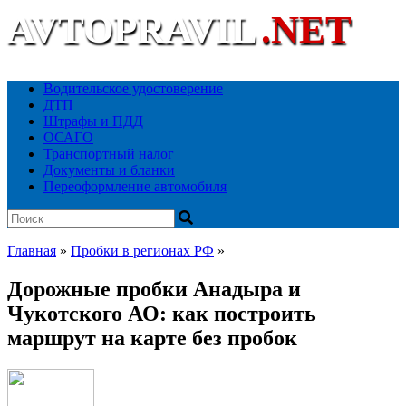
AVTOPRAVIL
.NET
Ваш автоюридический портал
Водительское удостоверение
ДТП
Штрафы и ПДД
ОСАГО
Транспортный налог
Документы и бланки
Переоформление автомобиля
Главная
»
Пробки в регионах РФ
»
Дорожные пробки Анадыра и
Чукотского АО: как построить
маршрут на карте без пробок