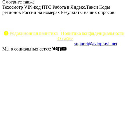
Смотрите также
Техосмотр
VIN-код
ПТС
Работа в Яндекс.Такси
Коды
регионов России на номерах
Результаты наших опросов
AvtoPravil.net © 2017 - 2026
Копирование материалов без указания активной ссылки на
источник запрещено
Редакционная политика
|
Политика конфиденциальности
|
О сайте
Электронный адрес для связи:
support@avtopravil.net
Мы в социальных сетях: