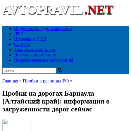
AVTOPRAVIL
.NET
Ваш автоюридический портал
Водительское удостоверение
ДТП
Штрафы и ПДД
ОСАГО
Транспортный налог
Документы и бланки
Переоформление автомобиля
Главная
»
Пробки в регионах РФ
»
Пробки на дорогах Барнаула
(Алтайский край): информация о
загруженности дорог сейчас