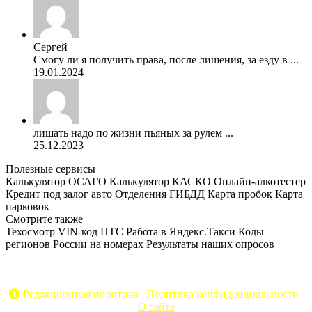
Сергей
Смогу ли я получить права, после лишения, за езду в ...
19.01.2024
лишать надо по жизни пьяных за рулем ...
25.12.2023
Полезные сервисы
Калькулятор ОСАГО
Калькулятор КАСКО
Онлайн-алкотестер
Кредит под залог авто
Отделения ГИБДД
Карта пробок
Карта
парковок
Смотрите также
Техосмотр
VIN-код
ПТС
Работа в Яндекс.Такси
Коды
регионов России на номерах
Результаты наших опросов
AvtoPravil.net © 2017 - 2026
Копирование материалов без указания активной ссылки на
источник запрещено
Редакционная политика
|
Политика конфиденциальности
|
О сайте