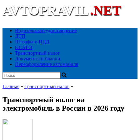
AVTOPRAVIL
.NET
Ваш автоюридический портал
Водительское удостоверение
ДТП
Штрафы и ПДД
ОСАГО
Транспортный налог
Документы и бланки
Переоформление автомобиля
Главная
»
Транспортный налог
»
Транспортный налог на
электромобиль в России в 2026 году