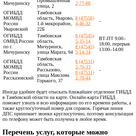
Промышленная
Мичуринску
2-77-88
улица, 2
ОГИБДД
Тамбовская
МОМВД
область, Уварово,
8 (47558)
-
России
1-й микрорайон,
4-46-32
Уваровский
22Б
ОГИБДД
Тамбовская
8 (47545)
ВТ-ПТ 9:00–
ОМВД России
область,
5-35-14
18:00, перерыв
по г.
Мичуринск,
8 (47545)
13:00–14:00
Мичуринску
улица Марата, 94
5-14-34
Тамбовская
ОГИБДД
8 (47531)
область,
МОМВД
2-70-33
Рассказово,
-
России
8 (47531)
улица Максима
Рассказовский
2-70-44
Горького, 37
Иногда удобнее будет отыскать ближайшее отделение ГИБДД
в Тамбовской области на карте. Онлайн-карта ГИБДД
поможет узнать и всю информацию по его времени работы, а
также круглосуточный номер для справок. Горячая линия
ДПС принимает звонки круглосуточно, поэтому консультация
по телефону может быть получена в любое время.
Перечень услуг, которые можно