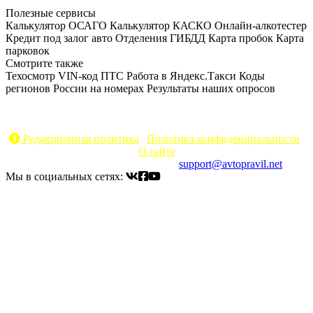
Полезные сервисы
Калькулятор ОСАГО
Калькулятор КАСКО
Онлайн-алкотестер
Кредит под залог авто
Отделения ГИБДД
Карта пробок
Карта
парковок
Смотрите также
Техосмотр
VIN-код
ПТС
Работа в Яндекс.Такси
Коды
регионов России на номерах
Результаты наших опросов
AvtoPravil.net © 2017 - 2026
Копирование материалов без указания активной ссылки на
источник запрещено
Редакционная политика
|
Политика конфиденциальности
|
О сайте
Электронный адрес для связи:
support@avtopravil.net
Мы в социальных сетях: