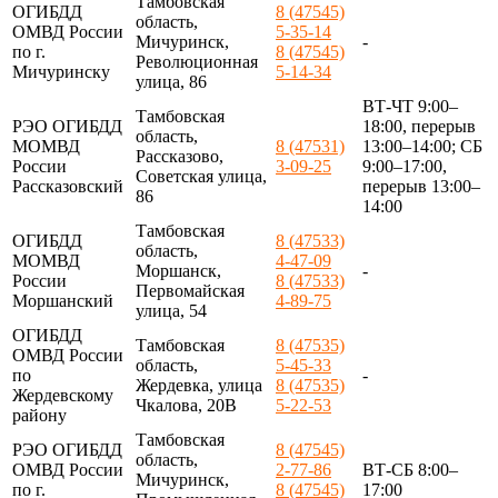
Тамбовская
ОГИБДД
8 (47545)
область,
ОМВД России
5-35-14
Мичуринск,
-
по г.
8 (47545)
Революционная
Мичуринску
5-14-34
улица, 86
ВТ-ЧТ 9:00–
Тамбовская
РЭО ОГИБДД
18:00, перерыв
область,
МОМВД
8 (47531)
13:00–14:00; СБ
Рассказово,
России
3-09-25
9:00–17:00,
Советская улица,
Рассказовский
перерыв 13:00–
86
14:00
Тамбовская
ОГИБДД
8 (47533)
область,
МОМВД
4-47-09
Моршанск,
-
России
8 (47533)
Первомайская
Моршанский
4-89-75
улица, 54
ОГИБДД
Тамбовская
8 (47535)
ОМВД России
область,
5-45-33
по
-
Жердевка, улица
8 (47535)
Жердевскому
Чкалова, 20В
5-22-53
району
Тамбовская
РЭО ОГИБДД
8 (47545)
область,
ОМВД России
2-77-86
ВТ-СБ 8:00–
Мичуринск,
по г.
8 (47545)
17:00