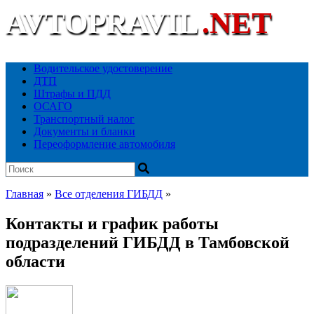
AVTOPRAVIL
.NET
Ваш автоюридический портал
Водительское удостоверение
ДТП
Штрафы и ПДД
ОСАГО
Транспортный налог
Документы и бланки
Переоформление автомобиля
Главная
»
Все отделения ГИБДД
»
Контакты и график работы
подразделений ГИБДД в Тамбовской
области