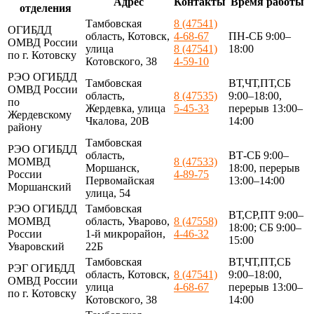
Адрес
Контакты
Время работы
отделения
Тамбовская
8 (47541)
ОГИБДД
область, Котовск,
4-68-67
ПН-СБ 9:00–
ОМВД России
улица
8 (47541)
18:00
по г. Котовску
Котовского, 38
4-59-10
РЭО ОГИБДД
Тамбовская
ВТ,ЧТ,ПТ,СБ
ОМВД России
область,
8 (47535)
9:00–18:00,
по
Жердевка, улица
5-45-33
перерыв 13:00–
Жердевскому
Чкалова, 20В
14:00
району
Тамбовская
РЭО ОГИБДД
область,
ВТ-СБ 9:00–
МОМВД
8 (47533)
Моршанск,
18:00, перерыв
России
4-89-75
Первомайская
13:00–14:00
Моршанский
улица, 54
РЭО ОГИБДД
Тамбовская
ВТ,СР,ПТ 9:00–
МОМВД
область, Уварово,
8 (47558)
18:00; СБ 9:00–
России
1-й микрорайон,
4-46-32
15:00
Уваровский
22Б
Тамбовская
ВТ,ЧТ,ПТ,СБ
РЭГ ОГИБДД
область, Котовск,
8 (47541)
9:00–18:00,
ОМВД России
улица
4-68-67
перерыв 13:00–
по г. Котовску
Котовского, 38
14:00