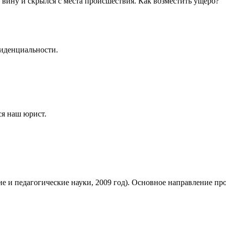
 вину и скрылся с места происшествия. Как возместить ущерб?
иденциальности
.
ся наш юрист.
 и педагогические науки, 2009 год). Основное направление пр