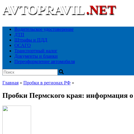
AVTOPRAVIL
.NET
Ваш автоюридический портал
Водительское удостоверение
ДТП
Штрафы и ПДД
ОСАГО
Транспортный налог
Документы и бланки
Переоформление автомобиля
Главная
»
Пробки в регионах РФ
»
Пробки Пермского края: информация о 