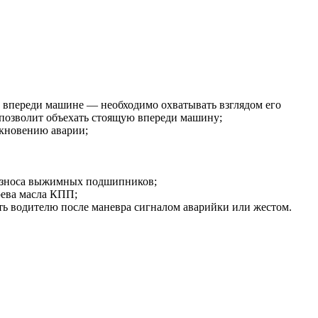
й впереди машине — необходимо охватывать взглядом его
ие позволит объехать стоящую впереди машину;
икновению аварии;
 износа выжимных подшипников;
рева масла КПП;
ть водителю после маневра сигналом аварийки или жестом.