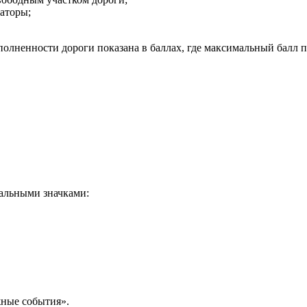
аторы;
аполненности дороги показана в баллах, где максимальный балл
иальными значками:
жные события».