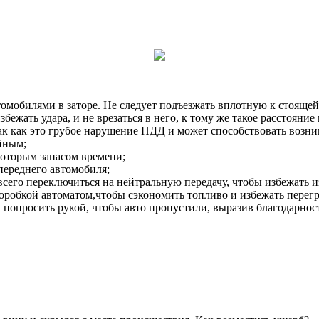
омобилями в заторе. Не следует подъезжать вплотную к стояще
избежать удара, и не врезаться в него, к тому же такое расстоян
 так как это грубое нарушение ПДД и может способствовать возн
ойным;
которым запасом времени;
переднего автомобиля;
сего переключиться на нейтральную передачу, чтобы избежать
 коробкой автоматом,чтобы сэкономить топливо и избежать перег
 попросить рукой, чтобы авто пропустили, выразив благодарнос