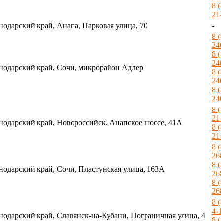
8 
21
нодарский край, Анапа, Парковая улица, 70
-
8 
24
8 
24
нодарский край, Сочи, микрорайон Адлер
8 
24
8 
24
8 
21
нодарский край, Новороссийск, Анапское шоссе, 41А
8 
21
8 
26
8 
нодарский край, Сочи, Пластунская улица, 163А
26
8 
26
8 
4-
нодарский край, Славянск-на-Кубани, Пограничная улица, 4
8 