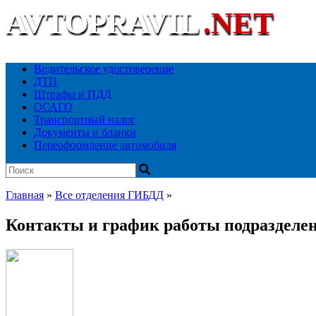
AVTOPRAVIL
.NET
Ваш автоюридический портал
Водительское удостоверение
ДТП
Штрафы и ПДД
ОСАГО
Транспортный налог
Документы и бланки
Переоформление автомобиля
Главная
»
Все отделения ГИБДД
»
Контакты и график работы подразделе