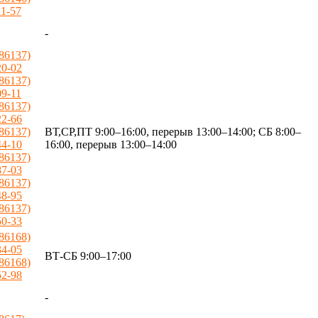
11-57
-
(86137)
20-02
(86137)
09-11
(86137)
22-66
(86137)
ВТ,СР,ПТ 9:00–16:00, перерыв 13:00–14:00; СБ 8:00–
44-10
16:00, перерыв 13:00–14:00
(86137)
87-03
(86137)
48-95
(86137)
50-33
(86168)
34-05
ВТ-СБ 9:00–17:00
(86168)
52-98
-