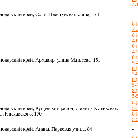
4-
нодарский край, Сочи, Пластунская улица, 123
-
8 
3-
8 
4-
8 
4-
8 
нодарский край, Армавир, улица Матвеева, 151
5-
8 
3-
8 
5-
8 
5-
8 
нодарский край, Кущёвский район, станица Кущёвская,
5-
а Луначарского, 170
8 
5-
нодарский край, Анапа, Парковая улица, 84
-