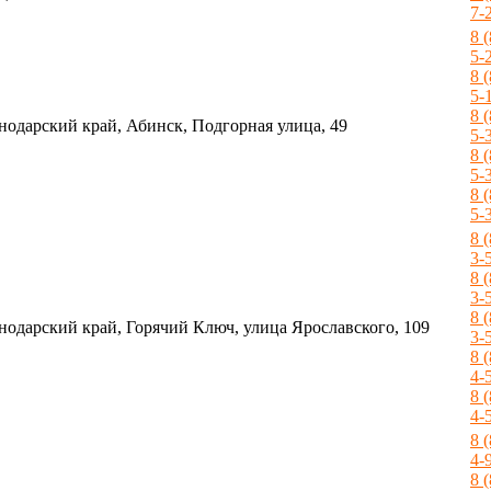
7-
8 
5-
8 
5-
8 
нодарский край, Абинск, Подгорная улица, 49
5-
8 
5-
8 
5-
8 
3-
8 
3-
8 
нодарский край, Горячий Ключ, улица Ярославского, 109
3-
8 
4-
8 
4-
8 
4-
8 