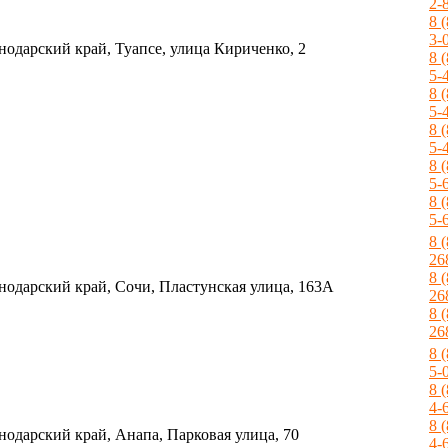
2-
8 
3-
нодарский край, Туапсе, улица Кириченко, 2
8 
5-
8 
5-
8 
5-
8 
5-
8 
5-
8 
26
8 
нодарский край, Сочи, Пластунская улица, 163А
26
8 
26
8 
5-
8 
4-
8 
нодарский край, Анапа, Парковая улица, 70
4-