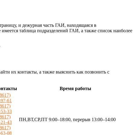
раницу, и дежурная часть ГАИ, находящаяся в
е имеется таблица подразделений ГАИ, а также список наиболее
ти их контакты, а также выяснить как позвонить с
онтакты
Время работы
(8617)
-97-61
(8617)
-53-33
(8617)
ПН,ВТ,СР,ПТ 9:00–18:00, перерыв 13:00–14:00
-21-43
(8617)
-63-08