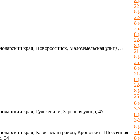
8 
22
8 
22
8 
26
8 
22
8 
нодарский край, Новороссийск, Малоземельская улица, 3
21
8 
26
8 
21
8 
22
8 
26
8 
3-
нодарский край, Гулькевичи, Заречная улица, 45
8 
3-
8 
нодарский край, Кавказский район, Кропоткин, Шоссейная
7-
а, 34
8 