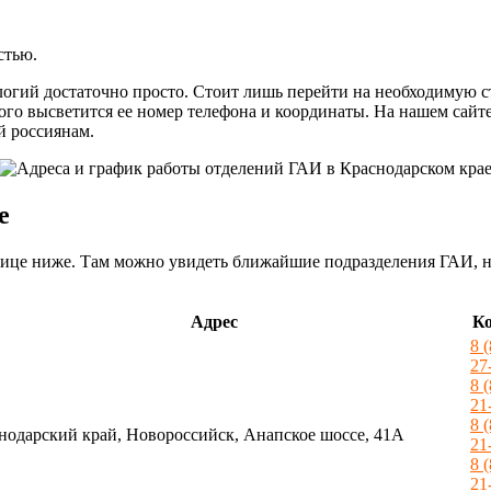
стью.
гий достаточно просто. Стоит лишь перейти на необходимую ст
того высветится ее номер телефона и координаты. На нашем сайт
й россиянам.
е
це ниже. Там можно увидеть ближайшие подразделения ГАИ, най
Адрес
К
8 
27
8 
21
8 
нодарский край, Новороссийск, Анапское шоссе, 41А
21
8 
21