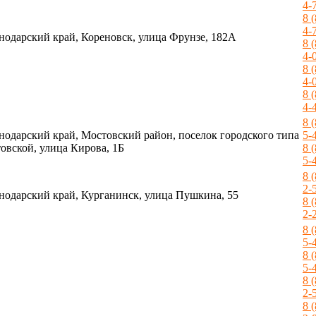
4-
8 
4-
нодарский край, Кореновск, улица Фрунзе, 182А
8 
4-
8 
4-
8 
4-
8 
нодарский край, Мостовский район, поселок городского типа
5-
овской, улица Кирова, 1Б
8 
5-
8 
2-
нодарский край, Курганинск, улица Пушкина, 55
8 
2-
8 
5-
8 
5-
8 
2-
8 