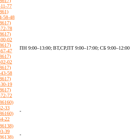
(8617)
-11-77
(861)
4-58-48
(8617)
-72-78
(8617)
-00-02
(8617)
ПН 9:00–13:00; ВТ,СР,ПТ 9:00–17:00; СБ 9:00–12:00
-67-47
(8617)
-02-02
(8617)
-43-58
(8617)
-30-19
(8617)
-72-72
(86160)
32-33
-
(86160)
34-22
(86138)
03-39
-
(86138)