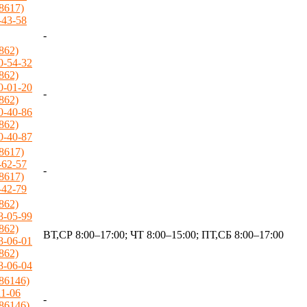
(8617)
-43-58
-
(862)
0-54-32
(862)
0-01-20
-
(862)
0-40-86
(862)
0-40-87
(8617)
-62-57
-
(8617)
-42-79
(862)
8-05-99
(862)
ВТ,СР 8:00–17:00; ЧТ 8:00–15:00; ПТ,СБ 8:00–17:00
8-06-01
(862)
8-06-04
(86146)
11-06
-
(86146)