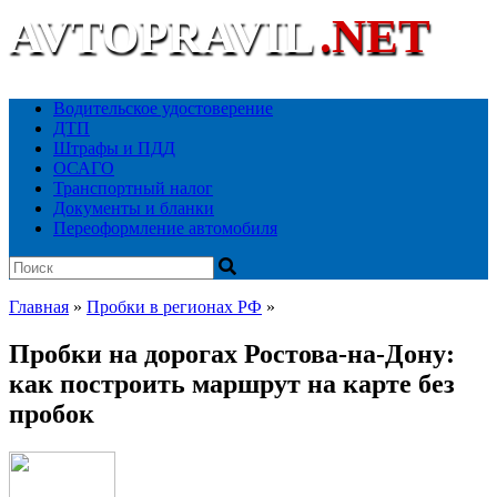
AVTOPRAVIL
.NET
Ваш автоюридический портал
Водительское удостоверение
ДТП
Штрафы и ПДД
ОСАГО
Транспортный налог
Документы и бланки
Переоформление автомобиля
Главная
»
Пробки в регионах РФ
»
Пробки на дорогах Ростова-на-Дону:
как построить маршрут на карте без
пробок