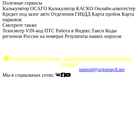
Полезные сервисы
Калькулятор ОСАГО
Калькулятор КАСКО
Онлайн-алкотестер
Кредит под залог авто
Отделения ГИБДД
Карта пробок
Карта
парковок
Смотрите также
Техосмотр
VIN-код
ПТС
Работа в Яндекс.Такси
Коды
регионов России на номерах
Результаты наших опросов
AvtoPravil.net © 2017 - 2026
Копирование материалов без указания активной ссылки на
источник запрещено
Редакционная политика
|
Политика конфиденциальности
|
О сайте
Электронный адрес для связи:
support@avtopravil.net
Мы в социальных сетях: