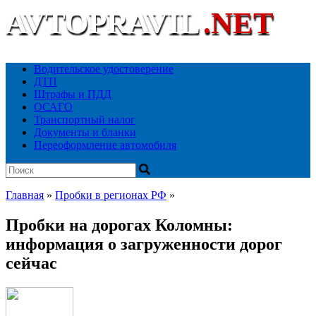
AVTOPRAVIL
.NET
Ваш автоюридический портал
Водительское удостоверение
ДТП
Штрафы и ПДД
ОСАГО
Транспортный налог
Документы и бланки
Переоформление автомобиля
Главная
»
Пробки в регионах РФ
»
Пробки на дорогах Коломны:
информация о загруженности дорог
сейчас