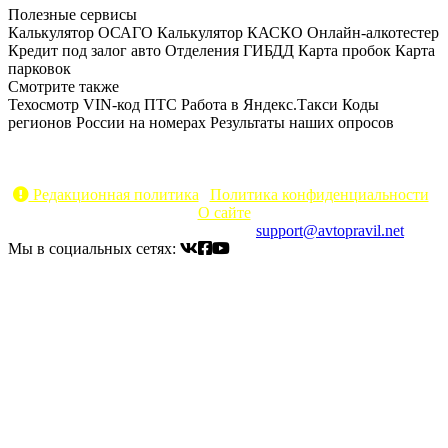
Полезные сервисы
Калькулятор ОСАГО
Калькулятор КАСКО
Онлайн-алкотестер
Кредит под залог авто
Отделения ГИБДД
Карта пробок
Карта
парковок
Смотрите также
Техосмотр
VIN-код
ПТС
Работа в Яндекс.Такси
Коды
регионов России на номерах
Результаты наших опросов
AvtoPravil.net © 2017 - 2026
Копирование материалов без указания активной ссылки на
источник запрещено
Редакционная политика
|
Политика конфиденциальности
|
О сайте
Электронный адрес для связи:
support@avtopravil.net
Мы в социальных сетях: