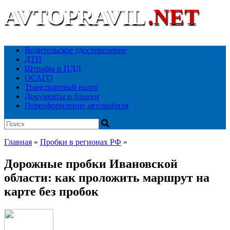
AVTOPRAVIL
.NET
Ваш автоюридический портал
Водительское удостоверение
ДТП
Штрафы и ПДД
ОСАГО
Транспортный налог
Документы и бланки
Переоформление автомобиля
Главная
»
Пробки в регионах РФ
»
Дорожные пробки Ивановской
области: как проложить маршрут на
карте без пробок