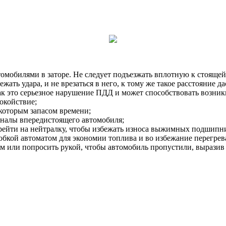
омобилями в заторе. Не следует подъезжать вплотную к стояще
ежать удара, и не врезаться в него, к тому же такое расстояние
 как это серьезное нарушение ПДД и может способствовать возни
покойствие;
екоторым запасом времени;
гналы впередистоящего автомобиля;
ерейти на нейтралку, чтобы избежать износа выжимных подшипн
обкой автоматом для экономии топлива и во избежание перегрева
том или попросить рукой, чтобы автомобиль пропустили, вырази