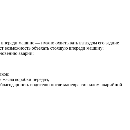
й впереди машине — нужно охватывать взглядом его задние
 даст возможность объехать стоящую впереди машину;
кновению аварии;
иков;
 масла коробки передач;
в благодарность водителю после маневра сигналом аварийной