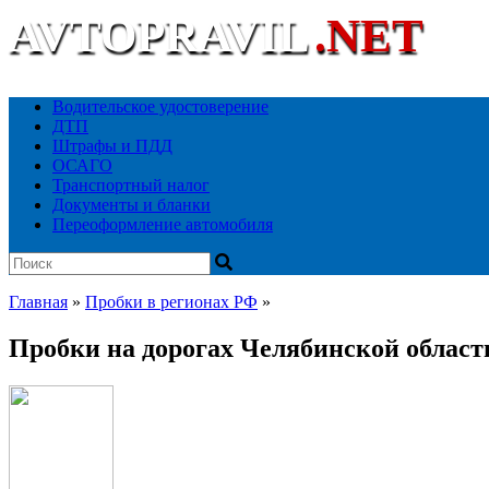
AVTOPRAVIL
.NET
Ваш автоюридический портал
Водительское удостоверение
ДТП
Штрафы и ПДД
ОСАГО
Транспортный налог
Документы и бланки
Переоформление автомобиля
Главная
»
Пробки в регионах РФ
»
Пробки на дорогах Челябинской област