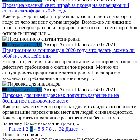
Проезд на красный свет: штраф за проезд на запрещающий
сигнал светофора в 2026 году
Какой размер штрафа за проезд на красный свет светофора в
году: от чего зависит сумма штрафа. Возможно ли лишение
прав за неоднократное игнорирование сигнала светофора. Как
оспорить штраф или ...
Штрафы и ПДД
Автор:
Антон Шаров
-
25.05.2021
Предписание за тонировку в 2026 году: что делать, можно ли
обойти, срок действия
Что делать, если выписали предписание за тонировку: сколько
действует требование о снятии тонировки. Можно ли
аннулировать предписание за тонировку. Поговорим о
законности требования снять тонировку ...
Штрафы и ПДД
Автор:
Антон Шаров
-
24.05.2021
Парковка для инвалидов: как получить разрешение на
бесплатное парковочное место
Как обозначается место парковки для инвалидов: особенности
организации парковочных мест для людей с инвалидностью.
Как оформить инвалидное разрешение на бесплатную
парковку. Какое наказание грозит, ...
← Ранее
1
2
3
4
5
6
7
8
…
32
Далее →
Полезные сервисы