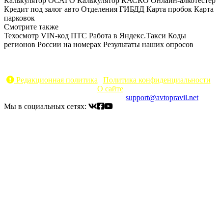
Калькулятор ОСАГО
Калькулятор КАСКО
Онлайн-алкотестер
Кредит под залог авто
Отделения ГИБДД
Карта пробок
Карта
парковок
Смотрите также
Техосмотр
VIN-код
ПТС
Работа в Яндекс.Такси
Коды
регионов России на номерах
Результаты наших опросов
AvtoPravil.net © 2017 - 2026
Копирование материалов без указания активной ссылки на
источник запрещено
Редакционная политика
|
Политика конфиденциальности
|
О сайте
Электронный адрес для связи:
support@avtopravil.net
Мы в социальных сетях: