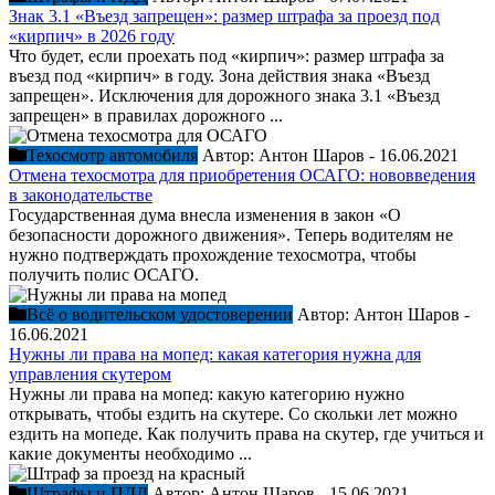
Знак 3.1 «Въезд запрещен»: размер штрафа за проезд под
«кирпич» в 2026 году
Что будет, если проехать под «кирпич»: размер штрафа за
въезд под «кирпич» в году. Зона действия знака «Въезд
запрещен». Исключения для дорожного знака 3.1 «Въезд
запрещен» в правилах дорожного ...
Техосмотр автомобиля
Автор:
Антон Шаров
-
16.06.2021
Отмена техосмотра для приобретения ОСАГО: нововведения
в законодательстве
Государственная дума внесла изменения в закон «О
безопасности дорожного движения». Теперь водителям не
нужно подтверждать прохождение техосмотра, чтобы
получить полис ОСАГО.
Всё о водительском удостоверении
Автор:
Антон Шаров
-
16.06.2021
Нужны ли права на мопед: какая категория нужна для
управления скутером
Нужны ли права на мопед: какую категорию нужно
открывать, чтобы ездить на скутере. Со скольки лет можно
ездить на мопеде. Как получить права на скутер, где учиться и
какие документы необходимо ...
Штрафы и ПДД
Автор:
Антон Шаров
-
15.06.2021