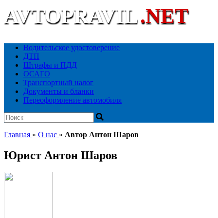
AVTOPRAVIL
.NET
Ваш автоюридический портал
Водительское удостоверение
ДТП
Штрафы и ПДД
ОСАГО
Транспортный налог
Документы и бланки
Переоформление автомобиля
Главная
»
О нас
»
Автор Антон Шаров
Юрист Антон Шаров