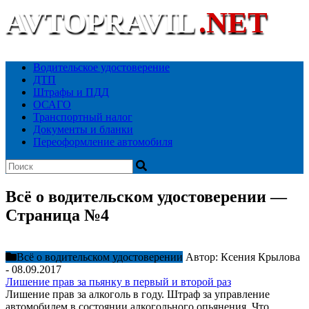
AVTOPRAVIL
.NET
Ваш автоюридический портал
Водительское удостоверение
ДТП
Штрафы и ПДД
ОСАГО
Транспортный налог
Документы и бланки
Переоформление автомобиля
Всё о водительском удостоверении —
Страница №4
Всё о водительском удостоверении
Автор:
Ксения Крылова
-
08.09.2017
Лишение прав за пьянку в первый и второй раз
Лишение прав за алкоголь в году. Штраф за управление
автомобилем в состоянии алкогольного опьянения. Что