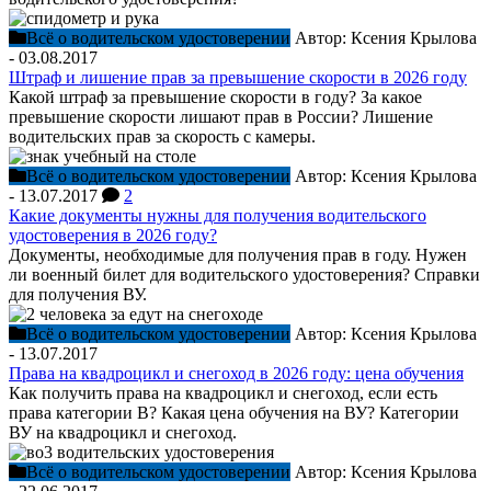
Всё о водительском удостоверении
Автор:
Ксения Крылова
-
03.08.2017
Штраф и лишение прав за превышение скорости в 2026 году
Какой штраф за превышение скорости в году? За какое
превышение скорости лишают прав в России? Лишение
водительских прав за скорость с камеры.
Всё о водительском удостоверении
Автор:
Ксения Крылова
-
13.07.2017
2
Какие документы нужны для получения водительского
удостоверения в 2026 году?
Документы, необходимые для получения прав в году. Нужен
ли военный билет для водительского удостоверения? Справки
для получения ВУ.
Всё о водительском удостоверении
Автор:
Ксения Крылова
-
13.07.2017
Права на квадроцикл и снегоход в 2026 году: цена обучения
Как получить права на квадроцикл и снегоход, если есть
права категории В? Какая цена обучения на ВУ? Категории
ВУ на квадроцикл и снегоход.
Всё о водительском удостоверении
Автор:
Ксения Крылова