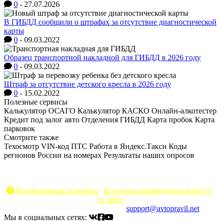
0
-
27.07.2026
В ГИБДД сообщили о штрафах за отсутствие диагностической
карты
0
-
09.03.2022
Образец транспортной накладной для ГИБДД в 2026 году
0
-
09.03.2022
Штраф за отсутствие детского кресла в 2026 году
0
-
15.02.2022
Полезные сервисы
Калькулятор ОСАГО
Калькулятор КАСКО
Онлайн-алкотестер
Кредит под залог авто
Отделения ГИБДД
Карта пробок
Карта
парковок
Смотрите также
Техосмотр
VIN-код
ПТС
Работа в Яндекс.Такси
Коды
регионов России на номерах
Результаты наших опросов
AvtoPravil.net © 2017 - 2026
Копирование материалов без указания активной ссылки на
источник запрещено
Редакционная политика
|
Политика конфиденциальности
|
О сайте
Электронный адрес для связи:
support@avtopravil.net
Мы в социальных сетях: