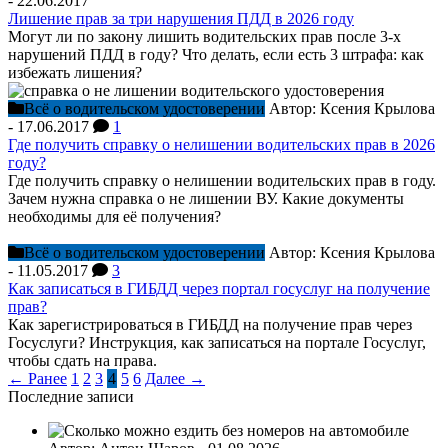
-
22.06.2017
Лишение прав за три нарушения ПДД в 2026 году
Могут ли по закону лишить водительских прав после 3-х
нарушений ПДД в году? Что делать, если есть 3 штрафа: как
избежать лишения?
Всё о водительском удостоверении
Автор:
Ксения Крылова
-
17.06.2017
1
Где получить справку о нелишении водительских прав в 2026
году?
Где получить справку о нелишении водительских прав в году.
Зачем нужна справка о не лишении ВУ. Какие документы
необходимы для её получения?
Всё о водительском удостоверении
Автор:
Ксения Крылова
-
11.05.2017
3
Как записаться в ГИБДД через портал госуслуг на получение
прав?
Как зарегистрироваться в ГИБДД на получение прав через
Госуслуги? Инструкция, как записаться на портале Госуслуг,
чтобы сдать на права.
← Ранее
1
2
3
4
5
6
Далее →
Последние записи