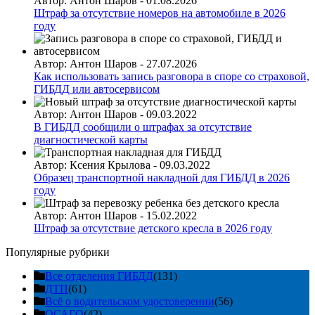
Автор:
Антон Шаров
-
01.08.2026
Штраф за отсутствие номеров на автомобиле в 2026
году
Автор:
Антон Шаров
-
27.07.2026
Как использовать запись разговора в споре со страховой,
ГИБДД или автосервисом
Автор:
Антон Шаров
-
09.03.2022
В ГИБДД сообщили о штрафах за отсутствие
диагностической карты
Автор:
Ксения Крылова
-
09.03.2022
Образец транспортной накладной для ГИБДД в 2026
году
Автор:
Антон Шаров
-
15.02.2022
Штраф за отсутствие детского кресла в 2026 году
Популярные рубрики
Все отделения ГИБДД
(131)
ДТП
(61)
Всё о водительском удостоверении
(56)
ОСАГО
(42)