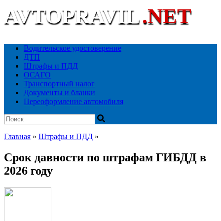
AVTOPRAVIL
.NET
Ваш автоюридический портал
Водительское удостоверение
ДТП
Штрафы и ПДД
ОСАГО
Транспортный налог
Документы и бланки
Переоформление автомобиля
Главная
»
Штрафы и ПДД
»
Срок давности по штрафам ГИБДД в
2026 году