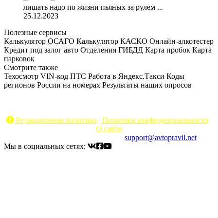
лишать надо по жизни пьяных за рулем ...
25.12.2023
Полезные сервисы
Калькулятор ОСАГО
Калькулятор КАСКО
Онлайн-алкотестер
Кредит под залог авто
Отделения ГИБДД
Карта пробок
Карта
парковок
Смотрите также
Техосмотр
VIN-код
ПТС
Работа в Яндекс.Такси
Коды
регионов России на номерах
Результаты наших опросов
AvtoPravil.net © 2017 - 2026
Копирование материалов без указания активной ссылки на
источник запрещено
Редакционная политика
|
Политика конфиденциальности
|
О сайте
Электронный адрес для связи:
support@avtopravil.net
Мы в социальных сетях: