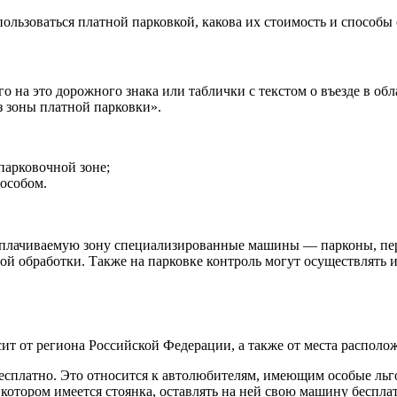
пользоваться платной парковкой, какова их стоимость и способы
 на это дорожного знака или таблички с текстом о въезде в обл
з зоны платной парковки».
парковочной зоне;
особом.
т оплачиваемую зону специализированные машины — парконы, п
ьной обработки. Также на парковке контроль могут осуществля
сит от региона Российской Федерации, а также от места располо
есплатно. Это относится к автолюбителям, имеющим особые льго
 котором имеется стоянка, оставлять на ней свою машину беспла