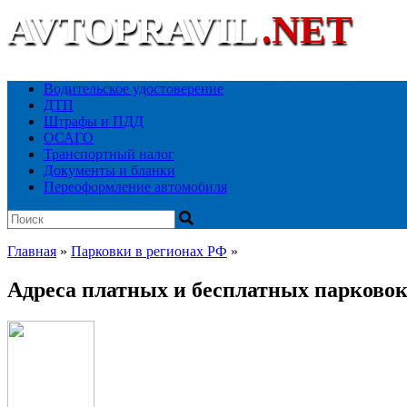
AVTOPRAVIL
.NET
Ваш автоюридический портал
Водительское удостоверение
ДТП
Штрафы и ПДД
ОСАГО
Транспортный налог
Документы и бланки
Переоформление автомобиля
Главная
»
Парковки в регионах РФ
»
Адреса платных и бесплатных парковок