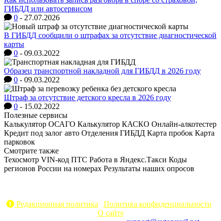
ГИБДД или автосервисом
0
-
27.07.2026
В ГИБДД сообщили о штрафах за отсутствие диагностической
карты
0
-
09.03.2022
Образец транспортной накладной для ГИБДД в 2026 году
0
-
09.03.2022
Штраф за отсутствие детского кресла в 2026 году
0
-
15.02.2022
Полезные сервисы
Калькулятор ОСАГО
Калькулятор КАСКО
Онлайн-алкотестер
Кредит под залог авто
Отделения ГИБДД
Карта пробок
Карта
парковок
Смотрите также
Техосмотр
VIN-код
ПТС
Работа в Яндекс.Такси
Коды
регионов России на номерах
Результаты наших опросов
AvtoPravil.net © 2017 - 2026
Копирование материалов без указания активной ссылки на
источник запрещено
Редакционная политика
|
Политика конфиденциальности
|
О сайте