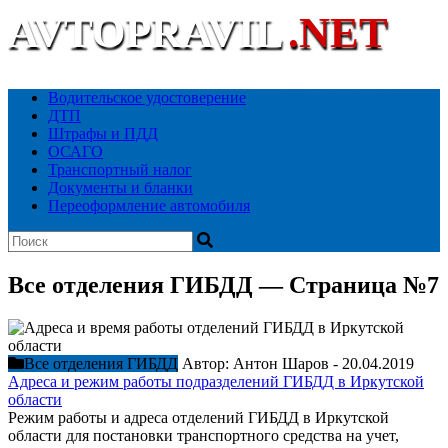
AVTOPRAVIL
.NET
Ваш автоюридический портал
Водительское удостоверение
ДТП
Штрафы и ПДД
ОСАГО
Транспортный налог
Документы и бланки
Переоформление автомобиля
Все отделения ГИБДД — Страница №7
Все отделения ГИБДД
Автор:
Антон Шаров
-
20.04.2019
Адреса и режим работы подразделений ГИБДД в Иркутской
области
Режим работы и адреса отделений ГИБДД в Иркутской
области для постановки транспортного средства на учет,