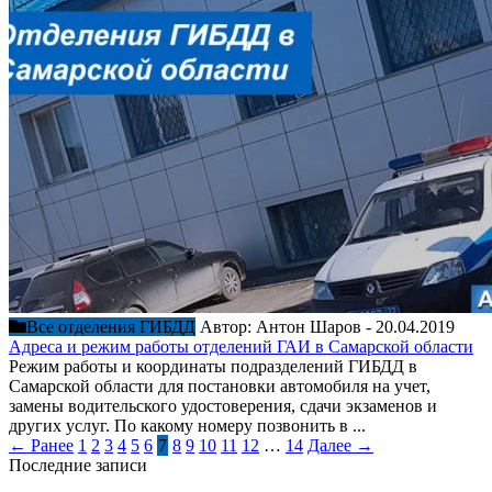
Все отделения ГИБДД
Автор:
Антон Шаров
-
20.04.2019
Адреса и режим работы отделений ГАИ в Самарской области
Режим работы и координаты подразделений ГИБДД в
Самарской области для постановки автомобиля на учет,
замены водительского удостоверения, сдачи экзаменов и
других услуг. По какому номеру позвонить в ...
← Ранее
1
2
3
4
5
6
7
8
9
10
11
12
…
14
Далее →
Последние записи