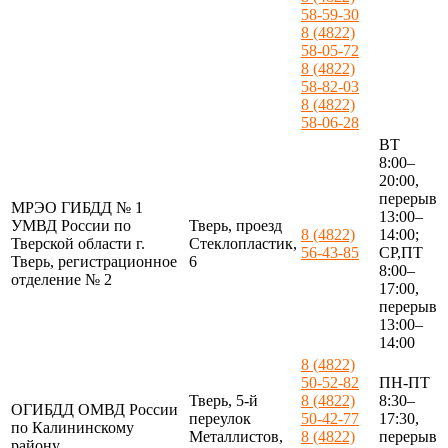
58-59-30
8 (4822)
58-05-72
8 (4822)
58-82-03
8 (4822)
58-06-28
ВТ
8:00–
20:00,
перерыв
МРЭО ГИБДД № 1
13:00–
УМВД России по
Тверь, проезд
8 (4822)
14:00;
Тверской области г.
Стеклопластик,
56-43-85
СР,ПТ
Тверь, регистрационное
6
8:00–
отделение № 2
17:00,
перерыв
13:00–
14:00
8 (4822)
50-52-82
ПН-ПТ
Тверь, 5-й
8 (4822)
8:30–
ОГИБДД ОМВД России
переулок
50-42-77
17:30,
по Калининскому
Металлистов,
8 (4822)
перерыв
району