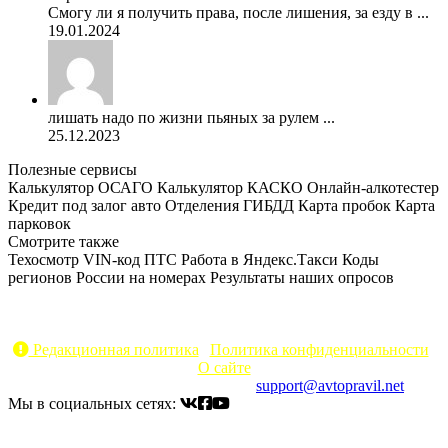
Смогу ли я получить права, после лишения, за езду в ...
19.01.2024
лишать надо по жизни пьяных за рулем ...
25.12.2023
Полезные сервисы
Калькулятор ОСАГО
Калькулятор КАСКО
Онлайн-алкотестер
Кредит под залог авто
Отделения ГИБДД
Карта пробок
Карта
парковок
Смотрите также
Техосмотр
VIN-код
ПТС
Работа в Яндекс.Такси
Коды
регионов России на номерах
Результаты наших опросов
AvtoPravil.net © 2017 - 2026
Копирование материалов без указания активной ссылки на
источник запрещено
Редакционная политика
|
Политика конфиденциальности
|
О сайте
Электронный адрес для связи:
support@avtopravil.net
Мы в социальных сетях: