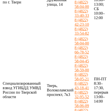
по г. Твери
8 (4822)
улица, 14
13:00;
58-04-00
СБ
8 (4822)
10:00–
33-40-33
12:00
8 (4822)
42-23-10
8 (4822)
33-54-82
8 (4822)
58-04-00
8 (4822)
66-78-52
8 (4822)
58-04-45
8 (4822)
58-59-00
8 (4822)
58-05-21
ПН-ПТ
Специализированный
8 (4822)
8:30–
Тверь,
взвод УГИБДД УМВД
43-18-41
17:30,
Волоколамский
России по Тверской
8 (4822)
перерыв
проспект, 7к3
области
32-95-52
13:00–
8 (4822)
14:00
58-06-09
8 (4822)