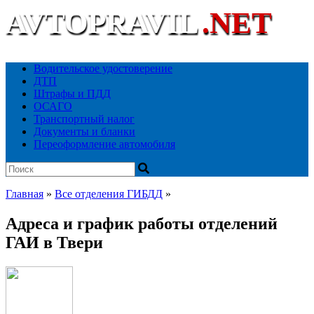
AVTOPRAVIL
.NET
Ваш автоюридический портал
Водительское удостоверение
ДТП
Штрафы и ПДД
ОСАГО
Транспортный налог
Документы и бланки
Переоформление автомобиля
Главная
»
Все отделения ГИБДД
»
Адреса и график работы отделений
ГАИ в Твери