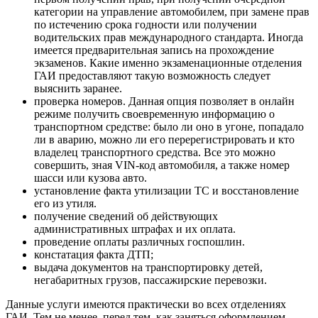
категории на управление автомобилем, при замене прав
по истечению срока годности или получении
водительских прав международного стандарта. Иногда
имеется предварительная запись на прохождение
экзаменов. Какие именно экзаменационные отделения
ГАИ предоставляют такую возможность следует
выяснить заранее.
проверка номеров. Данная опция позволяет в онлайн
режиме получить своевременную информацию о
транспортном средстве: было ли оно в угоне, попадало
ли в аварию, можно ли его перерегистрировать и кто
владелец транспортного средства. Все это можно
совершить, зная VIN-код автомобиля, а также номер
шасси или кузова авто.
установление факта утилизации ТС и восстановление
его из утиля.
получение сведений об действующих
административных штрафах и их оплата.
проведение оплаты различных госпошлин.
констатация факта ДТП;
выдача документов на транспортировку детей,
негабаритных грузов, пассажирские перевозки.
Данные услуги имеются практически во всех отделениях
ГАИ. Тем не менее, перед тем, как заняться оформлением