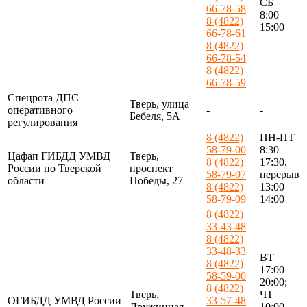
СБ
66-78-58
8:00–
8 (4822)
15:00
66-78-61
8 (4822)
66-78-54
8 (4822)
66-78-59
Спецрота ДПС
Тверь, улица
оперативного
-
-
Бебеля, 5А
регулирования
8 (4822)
ПН-ПТ
58-79-00
8:30–
Цафап ГИБДД УМВД
Тверь,
8 (4822)
17:30,
России по Тверской
проспект
58-79-07
перерыв
области
Победы, 27
8 (4822)
13:00–
58-79-09
14:00
8 (4822)
33-43-48
8 (4822)
33-48-33
ВТ
8 (4822)
17:00–
58-59-00
20:00;
8 (4822)
Тверь,
ЧТ
ОГИБДД УМВД России
33-57-48
Дружинная
10:00–