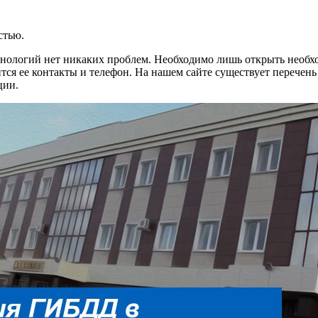
стью.
ологий нет никаких проблем. Необходимо лишь открыть необхо
тится ее контакты и телефон. На нашем сайте существует перече
ции.