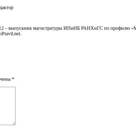
дактор
2012 – выпускник магистратуры ИПиНБ РАНХиГС по профилю «Маг
ravil.net.
ечены
*