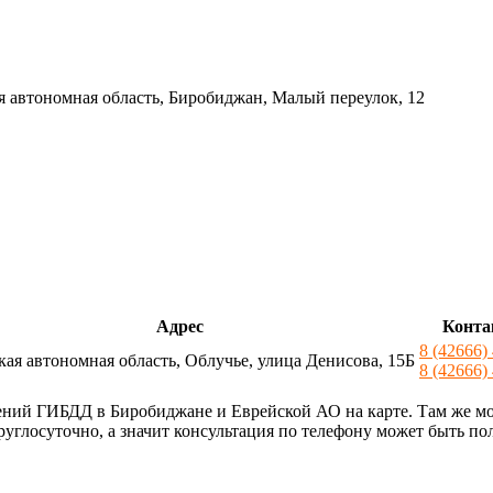
я автономная область, Биробиджан, Малый переулок, 12
Адрес
Конт
8 (42666)
кая автономная область, Облучье, улица Денисова, 15Б
8 (42666)
елений ГИБДД в Биробиджане и Еврейской АО на карте. Там же м
руглосуточно, а значит консультация по телефону может быть по