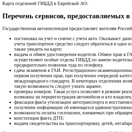
Карта отделений ГИБДД в Еврейской АО:
Перечень сервисов, предоставляемых 
Государственная автоинспекция предоставляет жителям Россий
постановка на учет и снятие с учета авто. Оказывает да
учета транспортное средство следует обратиться в одн
также увидеть на карте;
выдача и обмен удостоверения водителя. Обмен прав в Г
осуществляют особые отделы ГИБДД по замене водительск
предварительно позвонив туда по телефону.
сдача экзаменов в ГАИ. Регистрационно-экзаменационны
первом получении прав, при получении очередной катего
международного стандарта. В некоторых отделениях воз
такую возможность следует узнать заранее.
проверка номеров. Такая услуга позволяет в режиме реа
возможна ли перерегистрация автомобиля и кто владелец 
фиксация факта утилизации автотранспорта и восстановле
получение информации об имеющихся административных
возможность оплаты госпошлин, взимаемых при обраще
констатация факта ДТП;
выдача свидетельства на транспортировку детей, негабар