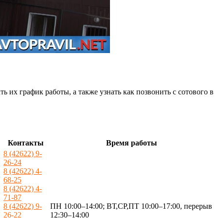
их график работы, а также узнать как позвонить с сотового в
Контакты
Время работы
8 (42622) 9-
26-24
8 (42622) 4-
68-25
8 (42622) 4-
71-87
8 (42622) 9-
ПН 10:00–14:00; ВТ,СР,ПТ 10:00–17:00, перерыв
26-22
12:30–14:00