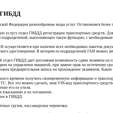
в ГИБДД
ской Федерации разнообразные виды услуг. Остановимся более 
нную услугу отдел ГИБДД регистрации транспортных средств. Для
о из подразделений, выполняющих такую функцию, с необходимы
АИ осуществляется при наличии всех необходимых пакетов доку
ого удостоверения. В котором из подразделений ГАИ можно зам
й отдел ГИБДД дает россиянам возможность сдачи экзамена на 
рии на управление машиной, при замене прав по истечению сро
можна предварительная запись на прохождение экзаменов. Каки
льного времени получить своевременную информацию о транспорт
ТС. Все это можно сделать, зная VIN-код транспортного средств
ние его из утиля.
 взысканиях и их погашение.
нии в ГИБДД.
итных грузов, пассажирские перевозки.