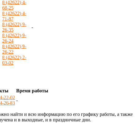
8 (42622) 4-
68-25
8 (42622) 4-
71-87
8 (42622) 9-
-
26-35
8 (42622) 9-
26-24
8 (42622) 9-
26-22
8 (42622) 2-
03-02
акты
Время работы
 4-22-02
-
 4-26-83
ожно найти и всю информацию по его графику работы, а также
лучена и в выходные, и в праздничные дни.