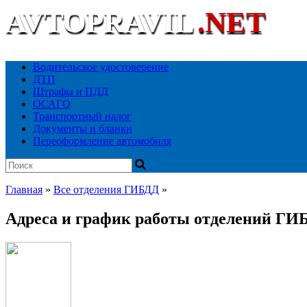
AVTOPRAVIL
.NET
Ваш автоюридический портал
Водительское удостоверение
ДТП
Штрафы и ПДД
ОСАГО
Транспортный налог
Документы и бланки
Переоформление автомобиля
Главная
»
Все отделения ГИБДД
»
Адреса и график работы отделений ГИ