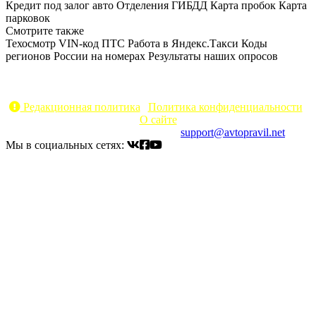
Кредит под залог авто
Отделения ГИБДД
Карта пробок
Карта
парковок
Смотрите также
Техосмотр
VIN-код
ПТС
Работа в Яндекс.Такси
Коды
регионов России на номерах
Результаты наших опросов
AvtoPravil.net © 2017 - 2026
Копирование материалов без указания активной ссылки на
источник запрещено
Редакционная политика
|
Политика конфиденциальности
|
О сайте
Электронный адрес для связи:
support@avtopravil.net
Мы в социальных сетях: