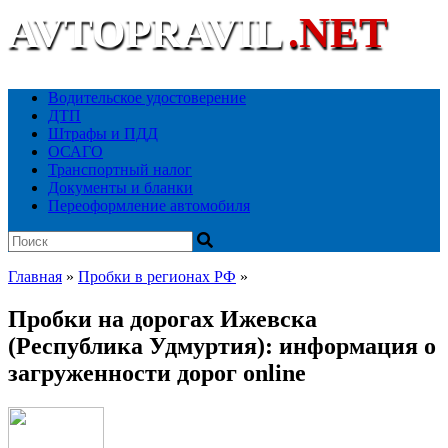
AVTOPRAVIL
.NET
Ваш автоюридический портал
Водительское удостоверение
ДТП
Штрафы и ПДД
ОСАГО
Транспортный налог
Документы и бланки
Переоформление автомобиля
Главная
»
Пробки в регионах РФ
»
Пробки на дорогах Ижевска
(Республика Удмуртия): информация о
загруженности дорог online