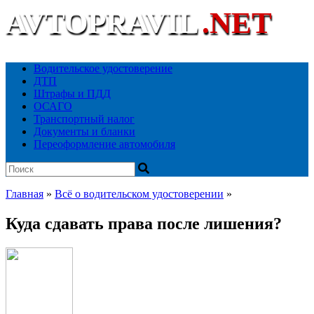
AVTOPRAVIL
.NET
Ваш автоюридический портал
Водительское удостоверение
ДТП
Штрафы и ПДД
ОСАГО
Транспортный налог
Документы и бланки
Переоформление автомобиля
Главная
»
Всё о водительском удостоверении
»
Куда сдавать права после лишения?