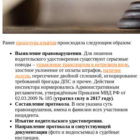
Ранее
процедура изъятия
происходила следующим образом:
Выявление правонарушения
. Для лишения
водительского удостоверения существуют серьезные
поводы –
управление транспортом в нетрезвом виде
,
злостное уклонение от оплаты штрафов,
наличие
долгов
, пересечение двойной сплошной, игнорирование
требований бригады ДПС и прочее. Действия
инспектора нормировались Административным
регламентом, утверждённым Приказом МВД РФ от
02.03.2009 № 185 (
утратил силу в 2017 году)
.
Составление протокола
. В нем указана суть
правонарушения, имена и фамилии всех участников
инцидента.
Изъятие водительского удостоверения
.
Направление протокола и сопутствующей
документации
(фото и видеосъемка) в судебные
инстанции.