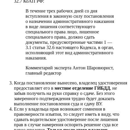
32.7 КоАП РФ
:
В течение трех рабочих дней со дня
вступления в законную силу постановления
о назначении административного наказания
в виде лишения соответствующего
специального права лицо, лишенное
специального права, должно сдать
документы, предусмотренные частями 1 —
3.1 статьи 32.6 настоящего Кодекса, в орган,
исполняющий этот вид административного
наказания.
Комментарий эксперта
Антон Шаров
юрист,
главный редактор
Когда постановление вынесено, владелец удостоверения
предоставляет его в
местное отделение ГИБДД
, не
забыв получить на руки справку о сдаче. Без этого
заверенного подтверждения трудно будет доказать
выполнение постановления суда и сдачу ВУ.
Если у владельца прав возникают сомнения в
правомерности изъятия, то следует иметь в виду, что
сдавать водительское удостоверение после лишения
прав в случае намерения оспорить решение суда все
равно придется.
Только после этого владелец