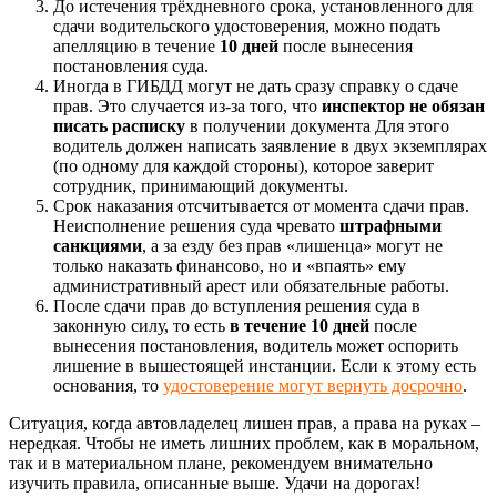
До истечения трёхдневного срока, установленного для
сдачи водительского удостоверения, можно подать
апелляцию в течение
10 дней
после вынесения
постановления суда.
Иногда в ГИБДД могут не дать сразу справку о сдаче
прав. Это случается из-за того, что
инспектор
не обязан
писать расписку
в получении документа Для этого
водитель должен написать заявление в двух экземплярах
(по одному для каждой стороны), которое заверит
сотрудник, принимающий документы.
Срок наказания отсчитывается от момента сдачи прав.
Неисполнение решения суда чревато
штрафными
санкциями
, а за езду без прав «лишенца» могут не
только наказать финансово, но и «впаять» ему
административный арест или обязательные работы.
После сдачи прав до вступления решения суда в
законную силу, то есть
в течение 10 дней
после
вынесения постановления, водитель может оспорить
лишение в вышестоящей инстанции. Если к этому есть
основания, то
удостоверение могут вернуть досрочно
.
Ситуация, когда автовладелец лишен прав, а права на руках –
нередкая. Чтобы не иметь лишних проблем, как в моральном,
так и в материальном плане, рекомендуем внимательно
изучить правила, описанные выше. Удачи на дорогах!