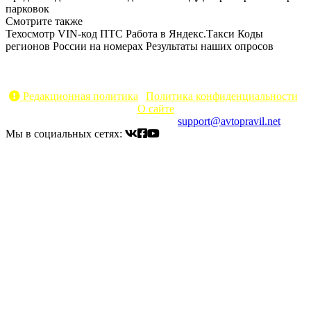
парковок
Смотрите также
Техосмотр
VIN-код
ПТС
Работа в Яндекс.Такси
Коды
регионов России на номерах
Результаты наших опросов
AvtoPravil.net © 2017 - 2026
Копирование материалов без указания активной ссылки на
источник запрещено
Редакционная политика
|
Политика конфиденциальности
|
О сайте
Электронный адрес для связи:
support@avtopravil.net
Мы в социальных сетях: