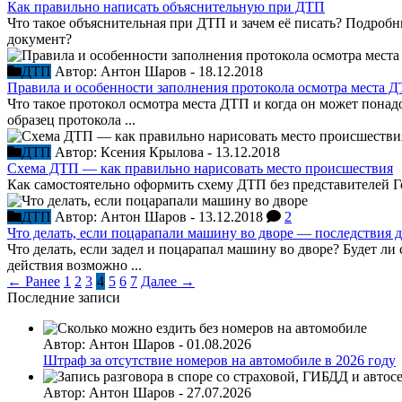
Как правильно написать объяснительную при ДТП
Что такое объяснительная при ДТП и зачем её писать? Подро
документ?
ДТП
Автор:
Антон Шаров
-
18.12.2018
Правила и особенности заполнения протокола осмотра места 
Что такое протокол осмотра места ДТП и когда он может понад
образец протокола ...
ДТП
Автор:
Ксения Крылова
-
13.12.2018
Схема ДТП — как правильно нарисовать место происшествия
Как самостоятельно оформить схему ДТП без представителей Г
ДТП
Автор:
Антон Шаров
-
13.12.2018
2
Что делать, если поцарапали машину во дворе — последствия 
Что делать, если задел и поцарапал машину во дворе? Будет 
действия возможно ...
← Ранее
1
2
3
4
5
6
7
Далее →
Последние записи
Автор:
Антон Шаров
-
01.08.2026
Штраф за отсутствие номеров на автомобиле в 2026 году
Автор:
Антон Шаров
-
27.07.2026