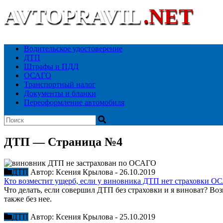
AVTOPRAVIL
.NET
Ваш автоюридический портал
Водительское удостоверение
ДТП
Штрафы и ПДД
ОСАГО
Транспортный налог
Документы и бланки
Переоформление автомобиля
ДТП — Страница №4
ДТП
Автор:
Ксения Крылова
-
26.10.2019
Кто возместит ущерб, если у виновника ДТП нет страховки 
Что делать, если совершил ДТП без страховки и я виноват? Во
также без нее.
ДТП
Автор:
Ксения Крылова
-
25.10.2019