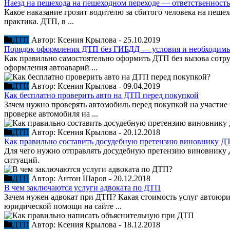
Наезд на пешехода на пешеходном переходе — ответственность
Какое наказание грозит водителю за сбитого человека на пеше
практика. ДТП, в ...
ДТП
Автор:
Ксения Крылова
-
25.10.2019
Порядок оформления ДТП без ГИБДД — условия и необходимы
Как правильно самостоятельно оформить ДТП без вызова сотр
оформления автоаварий ...
ДТП
Автор:
Ксения Крылова
-
09.04.2019
Как бесплатно проверить авто на ДТП перед покупкой
Зачем нужно проверять автомобиль перед покупкой на участи
проверке автомобиля на ...
ДТП
Автор:
Ксения Крылова
-
20.12.2018
Как правильно составить досудебную претензию виновнику Д
Для чего нужно отправлять досудебную претензию виновнику 
ситуаций.
ДТП
Автор:
Антон Шаров
-
20.12.2018
В чем заключаются услуги адвоката по ДТП
Зачем нужен адвокат при ДТП? Какая стоимость услуг автоюр
юридической помощи на сайте ...
ДТП
Автор:
Ксения Крылова
-
18.12.2018