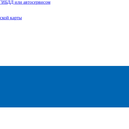
, ГИБДД или автосервисом
ской карты