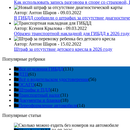
Как использовать запись разговора в споре со страховой
Автор:
Антон Шаров
-
09.03.2022
В ГИБДД сообщили о штрафах за отсутствие диагностиче
Автор:
Ксения Крылова
-
09.03.2022
Образец транспортной накладной для ГИБДД в 2026 году
Автор:
Антон Шаров
-
15.02.2022
Штраф за отсутствие детского кресла в 2026 году
Популярные рубрики
Все отделения ГИБДД
(131)
ДТП
(61)
Всё о водительском удостоверении
(56)
ОСАГО
(42)
Штрафы и ПДД
(41)
Транспортный налог
(31)
Документы и бланки
(18)
Переоформление автомобиля
(14)
Популярные статьи